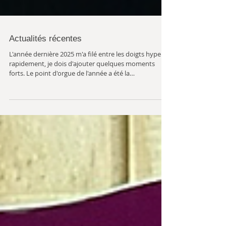
Actualités récentes
L'année dernière 2025 m'a filé entre les doigts hyper
rapidement, je dois d'ajouter quelques moments
forts. Le point d'orgue de l'année a été la
collaboration autour du spectacle "Deset, dvacet,
brácha v břiše" (Dix, vingt, frère dans le ventre ». Sous
l'égide de Damúza, un spectacle pour enfants et une
seule comédienne a vu le jour. Intitulé « Dix, vingt,
frère dans le ventre), il met en scène Mirka
Bělohlávková sous la direction de Markéta Sýkorová,
en collaboration avec la