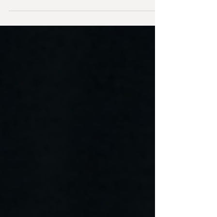
Braunová "Nejsem cVok". Ce n'est pas un hasard si ce
livre, à la frontière entre fiction et roman policier
historique, se déroule à Třeboň ! Il a été publié fin
2025 par les éditions Euromedia - Pikola et j'ai été
sollicité pour l'illustrer.