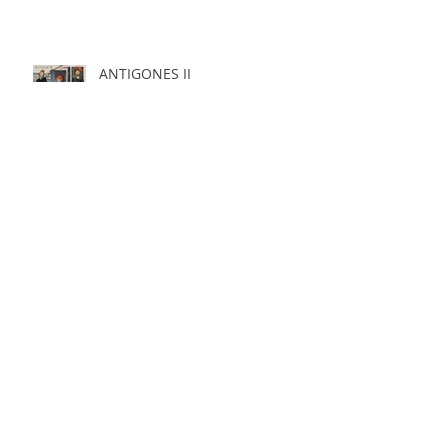
ANTIGONES II
Karchata - des peintures
fragiles dans des prairies
verdoyantes pour la chanteuse
Adela Slash
Annexions - kino koncert - film,
Erasmus Plus
Ibka